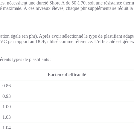
les, nécessitent une dureté Shore A de 50 à 70, soit une résistance ther
té maximale. À ces niveaux élevés, chaque phr supplémentaire réduit la r
ation égale (en phr). Après avoir sélectionné le type de plastifiant adapt
r le PVC par rapport au DOP, utilisé comme référence. L'efficacité est g
rents types de plastifiants :
Facteur d'efficacité
0.86
0.93
1.00
1.03
1.04