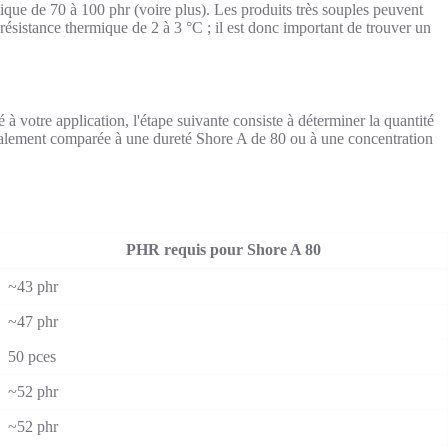
mique de 70 à 100 phr (voire plus). Les produits très souples peuvent
ésistance thermique de 2 à 3 °C ; il est donc important de trouver un
é à votre application, l'étape suivante consiste à déterminer la quantité
énéralement comparée à une dureté Shore A de 80 ou à une concentration
PHR requis pour Shore A 80
~43 phr
~47 phr
50 pces
~52 phr
~52 phr